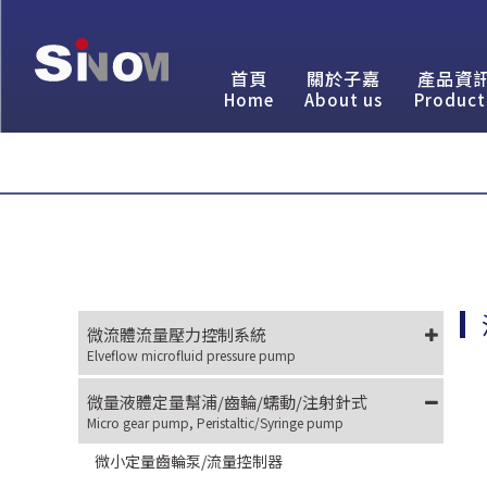
首頁
關於子嘉
產品資
Home
About us
Product
微流體流量壓力控制系統
Elveflow microfluid pressure pump
微量液體定量幫浦/齒輪/蠕動/注射針式
Micro gear pump, Peristaltic/Syringe pump
微小定量齒輪泵/流量控制器