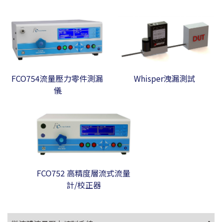
FCO754流量壓力零件測漏
Whisper洩漏測試
儀
FCO752 高精度層流式流量
計/校正器