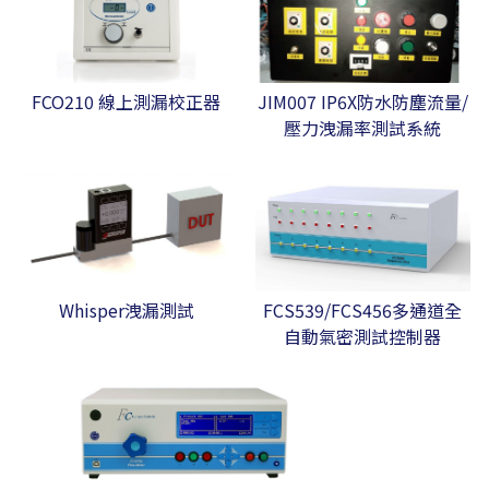
FCO210 線上測漏校正器
JIM007 IP6X防水防塵流量/
壓力洩漏率測試系統
Whisper洩漏測試
FCS539/FCS456多通道全
自動氣密測試控制器