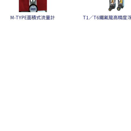
M-TYPE面積式流量計
T1／T6鐵氟龍高精度