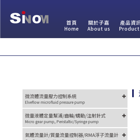
首頁
關於子嘉
產品資
Home
About us
Product
微流體流量壓力控制系統
Elveflow microfluid pressure pump
微量液體定量幫浦/齒輪/蠕動/注射針式
Micro gear pump, Peristaltic/Syringe pump
氣體流量計/質量流量控制器/RMA浮子流量計