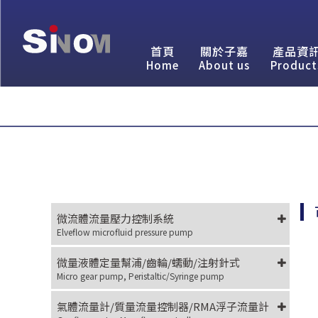
首頁
關於子嘉
產品資
Home
About us
Product
微流體流量壓力控制系統
Elveflow microfluid pressure pump
微量液體定量幫浦/齒輪/蠕動/注射針式
Micro gear pump, Peristaltic/Syringe pump
氣體流量計/質量流量控制器/RMA浮子流量計