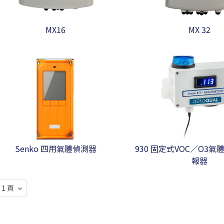
MX16
MX 32
Senko 四用氣體偵測器
930 固定式VOC／O3
報器