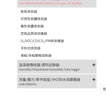
Gas detector(combustible, toxic gas, air quality)
氧氣偵測器
可燃性氣體偵測器
毒性氣體偵測器
空氣品質偵測儀器
O
/VOC/CO/CO
/PM偵測儀器
3
2
手持式偵測器
單點/多點警報控制器
溫濕度傳送器/資料記錄器
Humidity/Temperature transmitter, Data logger
流量/壓力/零件氣密/IP67防水測漏儀器
Leak detector