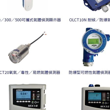
00／300／500可攜式氣體偵測顯示器
OLCT10N 耐候／防
LCT20氧氣／毒性／易燃氣體偵測器
防爆型可燃性氣體偵測器 