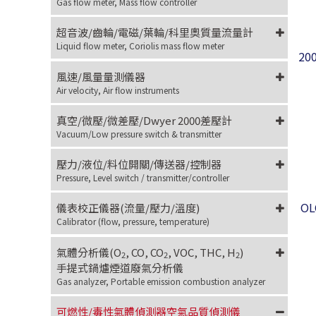
Gas flow meter, Mass flow controller
超音波/齒輪/電磁/葉輪/科里奧質量流量計
Liquid flow meter, Coriolis mass flow meter
2
風速/風量量測儀器
Air velocity, Air flow instruments
真空/微壓/微差壓/Dwyer 2000差壓計
Vacuum/Low pressure switch & transmitter
壓力/液位/料位開關/傳送器/控制器
Pressure, Level switch / transmitter/controller
O
儀表校正儀器(流量/壓力/溫度)
Calibrator (flow, pressure, temperature)
氣體分析儀(O
, CO, CO
, VOC, THC, H
)
2
2
2
手提式鍋爐煙道廢氣分析儀
Gas analyzer, Portable emission combustion analyzer
可燃性/毒性氣體偵測器空氣品質偵測儀