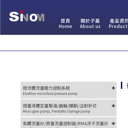
首頁
關於子嘉
產品資
Home
About us
Product
微流體流量壓力控制系統
Elveflow microfluid pressure pump
微量液體定量幫浦/齒輪/蠕動/注射針式
Micro gear pump, Peristaltic/Syringe pump
氣體流量計/質量流量控制器/RMA浮子流量計