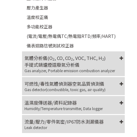
壓力產生器
溫度校正儀
多功能校正器
(電流/電壓/熱電偶TC/熱電阻RTD/頻率/HART)
儀表迴路信號測試校正器
氣體分析儀(O
, CO, CO
, VOC, THC, H
)
2
2
2
手提式鍋爐煙道廢氣分析儀
Gas analyzer, Portable emission combustion analyzer
可燃性/毒性氣體偵測器空氣品質偵測儀
Gas detector(combustible, toxic gas, air quality)
溫濕度傳送器/資料記錄器
Humidity/Temperature transmitter, Data logger
流量/壓力/零件氣密/IP67防水測漏儀器
Leak detector